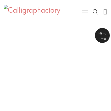
Ni na
zalogi