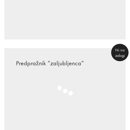
€
35.90
Ni na
zalogi
Predpražnik “zaljubljenca”
€
35.90