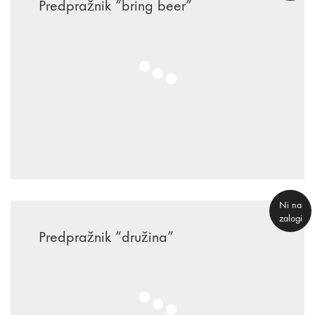
Predpražnik “bring beer”
€
29.90
Ni na
zalogi
Predpražnik “družina”