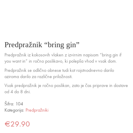
Predpražnik “bring gin”
Predpražnik iz kokosovih vlaken z izvirnim napisom “bring gin if
you want in” in ročno poslikavo, ki polepša vhod v vsak dom.
Predpražnik se odlično obnese tudi kot rojstnodnevno darilo
oziroma darilo za različne priložnosti.
Vsak predpražnik je ročno poslikan, zato je čas priprave in dostave
od 4 do 8 dni.
Šifra:
104
Kategorija:
Predpražniki
€
29.90