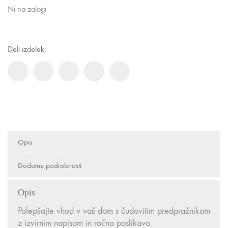
Ni na zalogi
Deli izdelek:
Opis
Dodatne podrobnosti
Opis
Polepšajte vhod v vaš dom s čudovitim predpražnikom
z izvirnim napisom in ročno poslikavo.